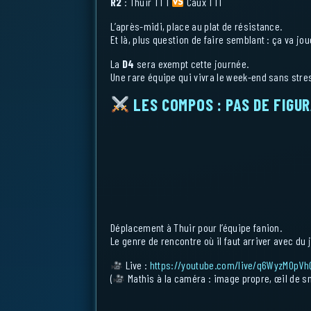
R2
: Thuir TT 1
Caux TT1
L’après-midi, place au plat de résistance.
Et là, plus question de faire semblant : ça va jou
La
D4
sera exempt cette journée.
Une rare équipe qui vivra le week-end sans stre
LES COMPOS : PAS DE FIGU
Déplacement à Thuir pour l’équipe fanion.
Le genre de rencontre où il faut arriver avec du j
Live :
https://youtube.com/live/q6WyzM0pVh
(
Mathis à la caméra : image propre, œil de s