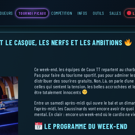
OUEURS
TOURNOI PICAUX
COMPÉTITION
INFOS
OUTILS
SALLES
L 
T LE CASQUE, LES NERFS ET LES AMBITIONS
Ce week-end, les équipes de Caux TT repartent au charb
Pas pour faire du tourisme sportif, pas pour admirer le
distribuer des sourires gratuits. Non. Là, on parle d’un
celles qui sentent la tension, les belles accrochées et le
être totalement innocents
Entre un samedi après-midi qui ouvre le bal et un dima
l’après-midi, les Caussinards vont encore avoir de quoi
mental. En clair : encore un week-end où le cardio ne 
LE PROGRAMME DU WEEK-END