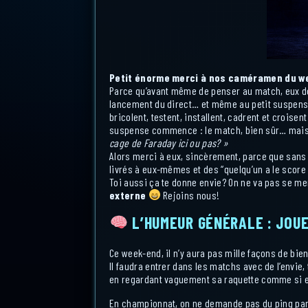
Petit énorme merci à nos caméramen du wee
Parce qu’avant même de penser au match, eux doiv
lancement du direct… et même au petit suspens
bricolent, testent, installent, cadrent et croisen
suspense commence : le match, bien sûr… mais a
cage de Faraday ici ou pas? »
Alors merci à eux, sincèrement, parce que sans 
livrés à eux-mêmes et des “quelqu’un a le score 
Toi aussi ça te donne envie? On ne va pas se me
externe
Rejoins nous!
L’HUMEUR GÉNÉRALE : JOUE
Ce week-end, il n’y aura pas mille façons de bien
Il faudra entrer dans les matchs avec de l’envie,
en regardant vaguement sa raquette comme si el
En championnat, on ne demande pas du ping parf