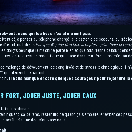
k-end, sans qui les lives n’existeraient pas.
ent déjà penser au téléphone chargé, à la batterie de secours, au trépied,
e d’avant-match :
est-ce que l’équipe d’en face acceptera qu’on filme la renc
t les doigts pour que la machine parte bien et que tout tienne debout pendant 
ussi cette question magnifique qui plane dans leur tête du premier au de
ce mélange de dévouement, de sang-froid et de stress technologique, il n’y
?” qui pleuvent de partout.
ntir :
il nous manque encore quelques courageux pour rejoindre la c
R FORT, JOUER JUSTE, JOUER CAUX
 faire les choses.
 tenir quand ça se tend, rester lucide quand ça s’emballe, et éviter ces pas
le avait pris une décision sans nous.
ait.