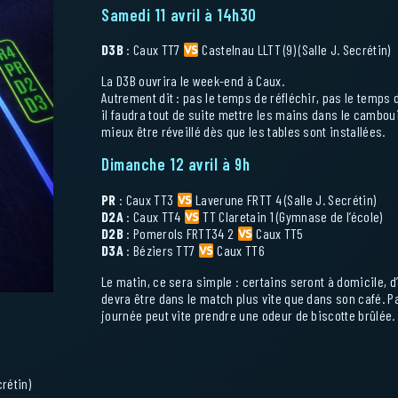
Samedi 11 avril à 14h30
D3B
: Caux TT7
Castelnau LLTT (9) (Salle J. Secrétin)
La D3B ouvrira le week-end à Caux.
Autrement dit : pas le temps de réfléchir, pas le temps 
il faudra tout de suite mettre les mains dans le camboui
mieux être réveillé dès que les tables sont installées.
Dimanche 12 avril à 9h
PR
: Caux TT3
Laverune FRTT 4 (Salle J. Secrétin)
D2A
: Caux TT4
TT Claretain 1 (Gymnase de l’école)
D2B
: Pomerols FRTT34 2
Caux TT5
D3A
: Béziers TT7
Caux TT6
Le matin, ce sera simple : certains seront à domicile, d
devra être dans le match plus vite que dans son café. P
journée peut vite prendre une odeur de biscotte brûlée.
rétin)