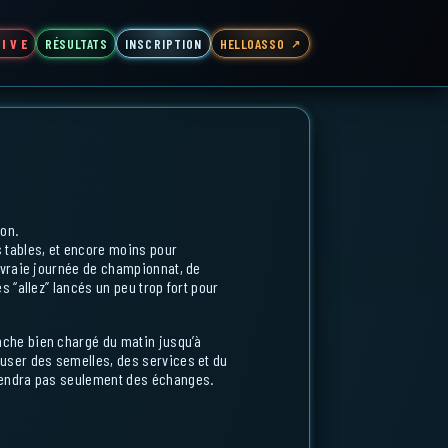
I V E
RÉSULTATS
INSCRIPTION
HELLOASSO
on.
s tables, et encore moins pour
e vraie journée de championnat, de
s “allez” lancés un peu trop fort pour
nche bien chargé du matin jusqu’à
 user des semelles, des services et du
viendra pas seulement des échanges.