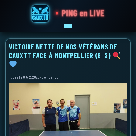
PING en LIVE
VICTOIRE NETTE DE NOS VÉTÉRANS DE
ACCUEIL
CAUXTT FACE À MONTPELLIER (8–2)
JOUEURS
TOURNOI PICAUX
COMPÉTITION
Publié le 08/12/2025 · Compétition
INFOS
OUTILS
SALLES
L I V E
RÉSULTATS
INSCRIPTION
HELLOASSO