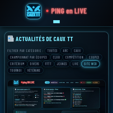
PING en LIVE
ACTUALITÉS DE CAUX TT
ACCUEIL
JOUEURS
FILTRER PAR CATÉGORIE :
TOUTES
ARC
CAUX
TOURNOI PICAUX
CHAMPIONNAT PAR ÉQUIPES
CLUB
COMPÉTITION
COUPES
COMPÉTITION
CRITÉRIUM
DIVERS
FFTT
JEUNES
LIVE
SITE WEB
INFOS
TOURNOI
VÉTÉRANS
OUTILS
SALLES
L I V E
RÉSULTATS
INSCRIPTION
HELLOASSO