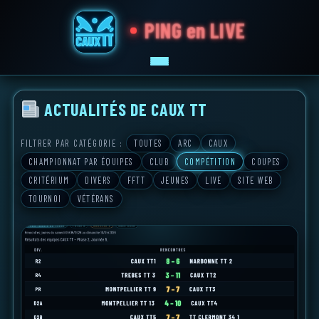
PING en LIVE
ACTUALITÉS DE CAUX TT
ACCUEIL
JOUEURS
FILTRER PAR CATÉGORIE :
TOUTES
ARC
CAUX
TOURNOI PICAUX
CHAMPIONNAT PAR ÉQUIPES
CLUB
COMPÉTITION
COUPES
COMPÉTITION
CRITÉRIUM
DIVERS
FFTT
JEUNES
LIVE
SITE WEB
INFOS
TOURNOI
VÉTÉRANS
OUTILS
SALLES
L I V E
RÉSULTATS
INSCRIPTION
HELLOASSO